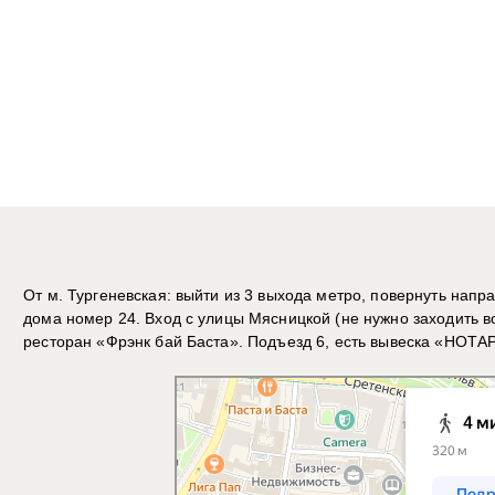
От м. Тургеневская: выйти из 3 выхода метро, повернуть напр
дома номер 24. Вход с улицы Мясницкой (не нужно заходить в
ресторан «Фрэнк бай Баста». Подъезд 6, есть вывеска «НОТА
Москва
Мясницкая улица: как доехать на автомобиле, 