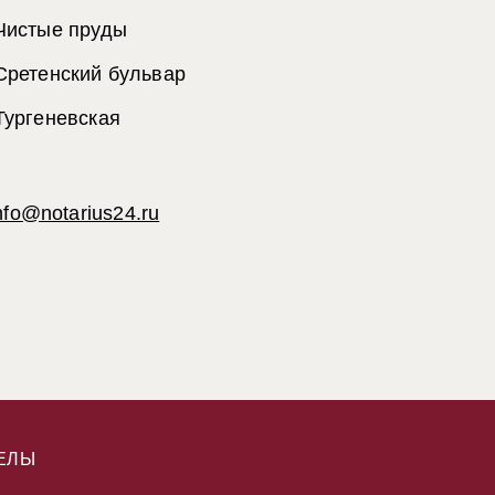
Чистые пруды
Сретенский бульвар
Тургеневская
nfo@notarius24.ru
ЕЛЫ