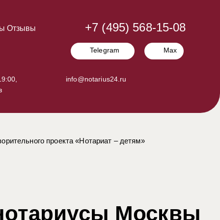
+7 (495) 568-15-08
ы
Отзывы
Telegram
Max
9:00,
info@notarius24.ru
в
орительного проекта «Нотариат – детям»
 нотариусы Москвы