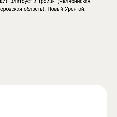
ай), Златоуст и Троицк (Челябинская
еровская область), Новый Уренгой,
Написать в WhatsApp