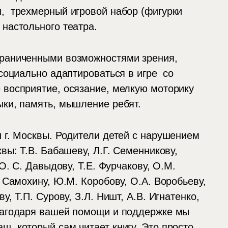
и, трехмерный игровой набор (фигурки
 настольного театра.
граниченными возможностями зрения,
 социально адаптироваться в игре со
 восприятие, осязание, мелкую моторику
ыки, память, мышление ребят.
ы г. Москвы. Родители детей с нарушением
вы: Т.В. Бабашеву, Л.Г. Семенникову,
О. С. Давыдову, Т.Е. Фурчакову, О.М.
. Самохину, Ю.М. Коробову, О.А. Воробьеву,
у, Т.П. Сурову, З.Л. Ништ, А.В. Игнатенко,
Благодаря вашей помощи и поддержке мы
ш, который сам читает книгу. Это просто