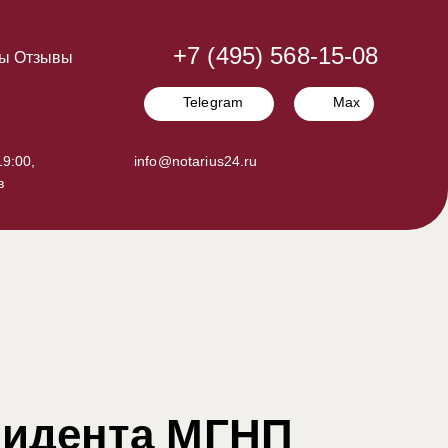
+7 (495) 568-15-08
ы
Отзывы
Telegram
Max
9:00,
info@notarius24.ru
в
зидента МГНП