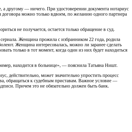
е, а другому — ничего. При удостоверении документа нотариус
ия договора можно только вдвоем, по желанию одного партнера
риться не получается, остается только обращение в суд.
сериала. Женщина прожила с избранником 22 года, родила
заболеют. Женщина интересовалась, можно ли заранее сделать
вать только в тот момент, когда один из них будет находиться
ример, находится в больнице», — пояснила Татьяна Ништ.
иус, действительно, может значительно упростить процесс
тва, обращаться к судебным приставам. Важное условие —
писи. Причем это не обязательно должен быть банк.