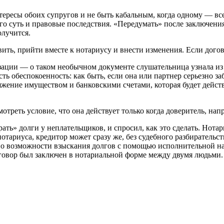
тересы обоих супругов и не быть кабальным, когда одному — вс
его суть и правовые последствия. «Передумать» после заключен
олучится.
ть, прийти вместе к нотариусу и внести изменения. Если догово
ации — о таком необычном документе слушательница узнала из 
есть обеспокоенность: как быть, если она или партнер серьезно 
жение имуществом и банковскими счетами, которая будет действо
треть условие, что она действует только когда доверитель, нап
ать» долги у неплательщиков, и спросил, как это сделать. Нотар
тариуса, кредитор может сразу же, без судебного разбирательс
о возможности взыскания долгов с помощью исполнительной над
говор был заключен в нотариальной форме между двумя людьми.