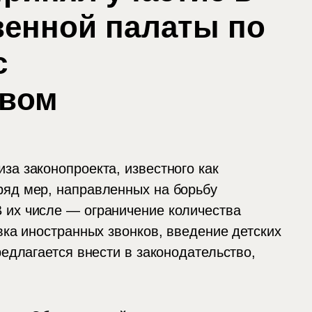
венной палаты по
с
твом
за законопроекта, известного как
ряд мер, направленных на борьбу
 их числе — ограничение количества
вка иностранных звонков, введение детских
редлагается внести в законодательство,