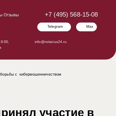
+7 (495) 568-15-08
ы
Отзывы
Telegram
Max
9:00,
info@notarius24.ru
в
м борьбы с кибермошенничеством
ринял участие в