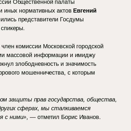
ссии Общественной палаты
 и иных нормативных актов
Евгений
лились представители Госдумы
 спикеры.
 член комиссии Московской городской
ами массовой информации и имиджу
ркнул злободневность и значимость
фрового мошенничества, с которым
м защиты прав государства, общества,
 других сферах, мы сталкиваемся
я с ними»
, — отметил Борис Иванов.