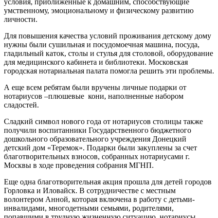
условия, приближенные к домашним, способствующие
умственному, эмоциональному и физическому развитию
личности.
Для повышения качества условий проживания детскому дому
нужны были сушильная и посудомоечная машина, посуда,
гладильный каток, столы и стулья для столовой, оборудование
для медицинского кабинета и библиотеки. Московская
городская нотариальная палата помогла решить эти проблемы.
А еще всем ребятам были вручены личные подарки от
нотариусов –плюшевые кони, наполненные набором
сладостей.
Сладкий символ нового года от нотариусов столицы также
получили воспитанники Государственного бюджетного
дошкольного образовательного учреждения Донецкий
детский дом «Теремок». Подарки были закуплены за счет
благотворительных взносов, собранных нотариусами г.
Москвы в ходе проведения собрания МГНП.
Еще одна благотворительная акция прошла для детей городов
Горловка и Иловайск. В сотрудничестве с местным
волонтером Анной, которая включена в работу с детьми-
инвалидами, многодетными семьями, родителями,
попавшими в трудную жизненную ситуацию, нотариусы